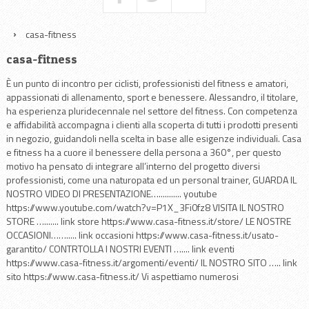
casa-fitness
casa-fitness
È un punto di incontro per ciclisti, professionisti del fitness e amatori,
appassionati di allenamento, sport e benessere. Alessandro, il titolare,
ha esperienza pluridecennale nel settore del fitness. Con competenza
e affidabilità accompagna i clienti alla scoperta di tutti i prodotti presenti
in negozio, guidandoli nella scelta in base alle esigenze individuali. Casa
e fitness ha a cuore il benessere della persona a 360°, per questo
motivo ha pensato di integrare all’interno del progetto diversi
professionisti, come una naturopata ed un personal trainer, GUARDA IL
NOSTRO VIDEO DI PRESENTAZIONE…........... youtube
https://www.youtube.com/watch?v=P1X_3Fi0fz8 VISITA IL NOSTRO
STORE …....... link store https://www.casa-fitness.it/store/ LE NOSTRE
OCCASIONI……..... link occasioni https://www.casa-fitness.it/usato-
garantito/ CONTRTOLLA I NOSTRI EVENTI ….... link eventi
https://www.casa-fitness.it/argomenti/eventi/ IL NOSTRO SITO ….. link
sito https://www.casa-fitness.it/ Vi aspettiamo numerosi