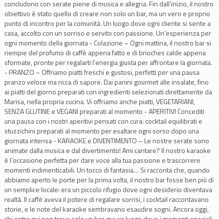
concludono con serate piene di musica e allegria. Fin dall'inizio, il nostro
obiettivo è stato quello di creare non solo un bar, ma un vero e proprio
punto di incontro per la comunità. Un luogo dove ogni cliente si sente a
casa, accolto con un sorriso e servito con passione. Un’esperienza per
ogni momento della giornata - Colazione – Ogni mattina, il nostro bar si
riempie del profumo di caffè appena fatto e di brioches calde appena
sformate, pronte per regalarti l’energia giusta per affrontare la giornata.
- PRANZO – Offriamo piatti freschi e gustosi, perfetti per una pausa
pranzo veloce ma ricca di sapore. Dai panini gourmet alle insalate, fino
ai piatti del giorno preparati con ingredienti selezionati direttamente da
Marisa, nella propria cucina. Vi offriamo anche piatti, VEGETARIANI,
SENZA GLUTINE e VEGANI preparati al momento - APERITIVI Concediti
una pausa con i nostri aperitivi pensati con cura: cocktail equilibrati e
stuzzichini preparati al momento per esaltare ogni sorso dopo una
giornata intensa - KARAOKE e DIVENTIMENTO – Le nostre serate sono
animate dalla musica e dal divertimento! Ami cantare? Il nostro karaoke
è l’occasione perfetta per dare voce alla tua passione e trascorrere
momenti indimenticabili. Un tocco di fantasia… Si racconta che, quando
abbiamo aperto le porte per la prima volta, il nostro bar fosse ben più di
un semplice locale: era un piccolo rifugio dove ogni desiderio diventava
realtà. Il caffè aveva il potere di regalare sorrisi, i cocktail raccontavano
storie, e le note del karaoke sembravano esaudire sogni. Ancora oggi,
chi entra qui non trova solo un bar, ma un luogo dove i momenti speciali